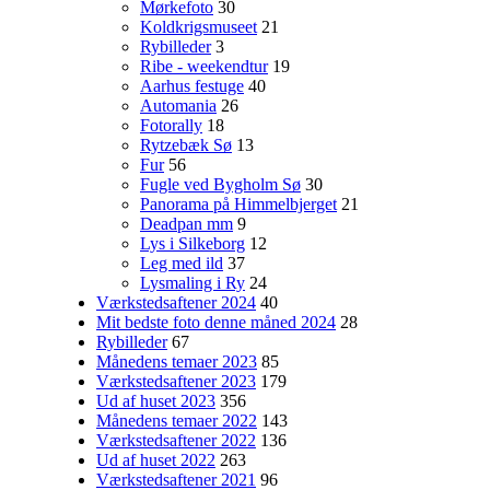
Mørkefoto
30
Koldkrigsmuseet
21
Rybilleder
3
Ribe - weekendtur
19
Aarhus festuge
40
Automania
26
Fotorally
18
Rytzebæk Sø
13
Fur
56
Fugle ved Bygholm Sø
30
Panorama på Himmelbjerget
21
Deadpan mm
9
Lys i Silkeborg
12
Leg med ild
37
Lysmaling i Ry
24
Værkstedsaftener 2024
40
Mit bedste foto denne måned 2024
28
Rybilleder
67
Månedens temaer 2023
85
Værkstedsaftener 2023
179
Ud af huset 2023
356
Månedens temaer 2022
143
Værkstedsaftener 2022
136
Ud af huset 2022
263
Værkstedsaftener 2021
96