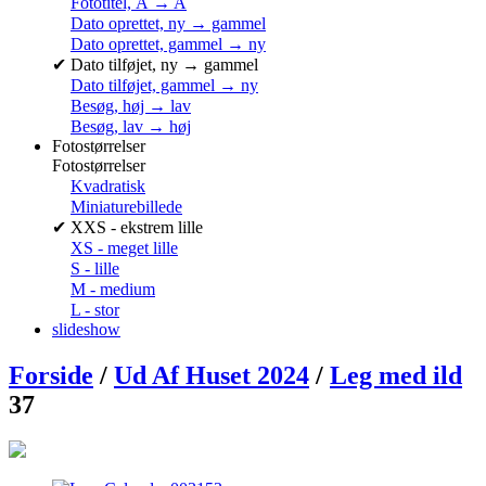
Fototitel, Å → A
Dato oprettet, ny → gammel
Dato oprettet, gammel → ny
✔
Dato tilføjet, ny → gammel
Dato tilføjet, gammel → ny
Besøg, høj → lav
Besøg, lav → høj
Fotostørrelser
Fotostørrelser
Kvadratisk
Miniaturebillede
✔
XXS - ekstrem lille
XS - meget lille
S - lille
M - medium
L - stor
slideshow
Forside
/
Ud Af Huset 2024
/
Leg med ild
37