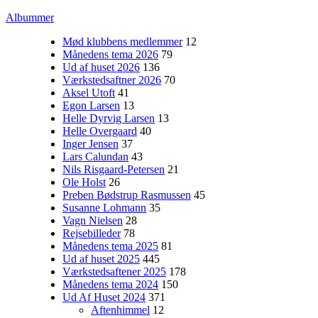
Albummer
Mød klubbens medlemmer
12
Månedens tema 2026
79
Ud af huset 2026
136
Værkstedsaftner 2026
70
Aksel Utoft
41
Egon Larsen
13
Helle Dyrvig Larsen
13
Helle Overgaard
40
Inger Jensen
37
Lars Calundan
43
Nils Risgaard-Petersen
21
Ole Holst
26
Preben Bødstrup Rasmussen
45
Susanne Lohmann
35
Vagn Nielsen
28
Rejsebilleder
78
Månedens tema 2025
81
Ud af huset 2025
445
Værkstedsaftener 2025
178
Månedens tema 2024
150
Ud Af Huset 2024
371
Aftenhimmel
12