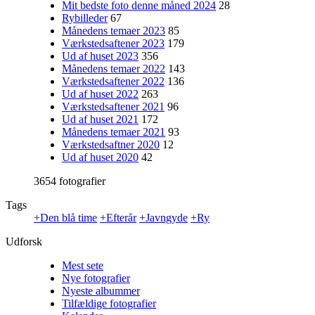
Mit bedste foto denne måned 2024
28
Rybilleder
67
Månedens temaer 2023
85
Værkstedsaftener 2023
179
Ud af huset 2023
356
Månedens temaer 2022
143
Værkstedsaftener 2022
136
Ud af huset 2022
263
Værkstedsaftener 2021
96
Ud af huset 2021
172
Månedens temaer 2021
93
Værkstedsaftner 2020
12
Ud af huset 2020
42
3654 fotografier
Tags
+Den blå time
+Efterår
+Javngyde
+Ry
Udforsk
Mest sete
Nye fotografier
Nyeste albummer
Tilfældige fotografier