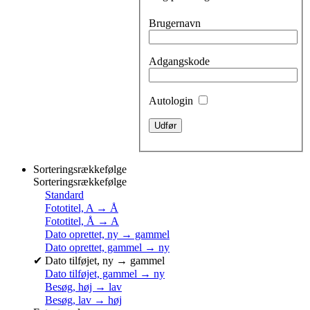
Brugernavn
Adgangskode
Autologin
Sorteringsrækkefølge
Sorteringsrækkefølge
Standard
Fototitel, A → Å
Fototitel, Å → A
Dato oprettet, ny → gammel
Dato oprettet, gammel → ny
✔
Dato tilføjet, ny → gammel
Dato tilføjet, gammel → ny
Besøg, høj → lav
Besøg, lav → høj