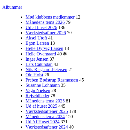
Albummer
Mød klubbens medlemmer
12
Månedens tema 2026
79
Ud af huset 2026
136
Værkstedsaftner 2026
70
Aksel Utoft
41
Egon Larsen
13
Helle Dyrvig Larsen
13
Helle Overgaard
40
✽
Inger Jensen
37
Lars Calundan
43
Nils Risgaard-Petersen
21
Ole Holst
26
Preben Bødstrup Rasmussen
45
Susanne Lohmann
35
Vagn Nielsen
28
Rejsebilleder
78
Månedens tema 2025
81
Ud af huset 2025
445
Værkstedsaftener 2025
178
Månedens tema 2024
150
Ud Af Huset 2024
371
Værkstedsaftener 2024
40