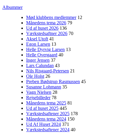
Albummer
Mød klubbens medlemmer
12
Månedens tema 2026
79
Ud af huset 2026
136
Værkstedsaftner 2026
70
Aksel Utoft
41
Egon Larsen
13
Helle Dyrvig Larsen
13
Helle Overgaard
40
Inger Jensen
37
Lars Calundan
43
Nils Risgaard-Petersen
21
Ole Holst
26
Preben Bødstrup Rasmussen
45
Susanne Lohmann
35
Vagn Nielsen
28
Rejsebilleder
78
Månedens tema 2025
81
Ud af huset 2025
445
Værkstedsaftener 2025
178
Månedens tema 2024
150
Ud Af Huset 2024
371
Værkstedsaftener 2024
40