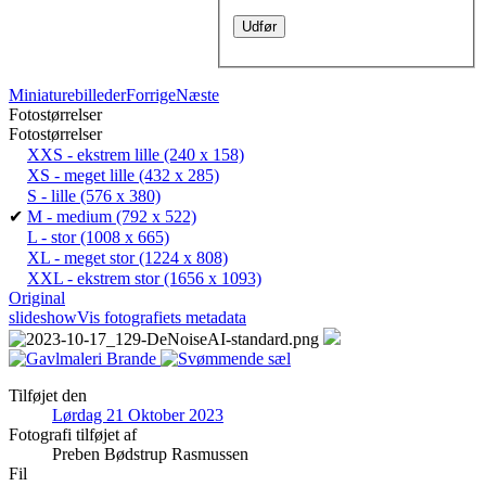
Miniaturebilleder
Forrige
Næste
Fotostørrelser
Fotostørrelser
XXS - ekstrem lille
(240 x 158)
XS - meget lille
(432 x 285)
S - lille
(576 x 380)
✔
M - medium
(792 x 522)
L - stor
(1008 x 665)
XL - meget stor
(1224 x 808)
XXL - ekstrem stor
(1656 x 1093)
Original
slideshow
Vis fotografiets metadata
Tilføjet den
Lørdag 21 Oktober 2023
Fotografi tilføjet af
Preben Bødstrup Rasmussen
Fil