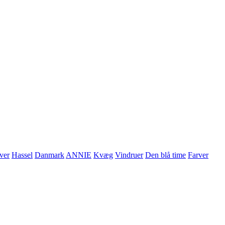
ver
Hassel
Danmark
ANNIE
Kvæg
Vindruer
Den blå time
Farver