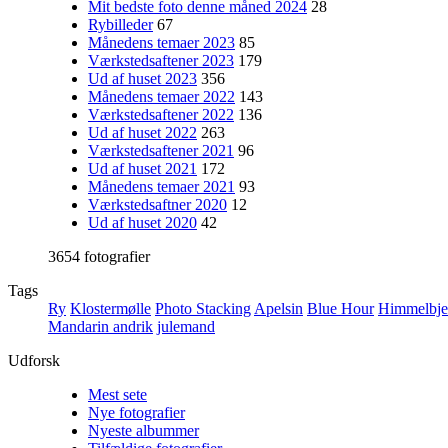
Mit bedste foto denne måned 2024
28
Rybilleder
67
Månedens temaer 2023
85
Værkstedsaftener 2023
179
Ud af huset 2023
356
Månedens temaer 2022
143
Værkstedsaftener 2022
136
Ud af huset 2022
263
Værkstedsaftener 2021
96
Ud af huset 2021
172
Månedens temaer 2021
93
Værkstedsaftner 2020
12
Ud af huset 2020
42
3654 fotografier
Tags
Ry
Klostermølle
Photo Stacking
Apelsin
Blue Hour
Himmelbje
Mandarin andrik
julemand
Udforsk
Mest sete
Nye fotografier
Nyeste albummer