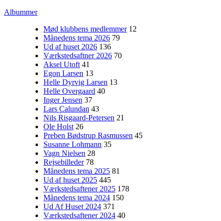
Albummer
Mød klubbens medlemmer
12
Månedens tema 2026
79
Ud af huset 2026
136
Værkstedsaftner 2026
70
Aksel Utoft
41
Egon Larsen
13
Helle Dyrvig Larsen
13
Helle Overgaard
40
Inger Jensen
37
Lars Calundan
43
Nils Risgaard-Petersen
21
Ole Holst
26
Preben Bødstrup Rasmussen
45
Susanne Lohmann
35
Vagn Nielsen
28
Rejsebilleder
78
Månedens tema 2025
81
Ud af huset 2025
445
Værkstedsaftener 2025
178
Månedens tema 2024
150
Ud Af Huset 2024
371
Værkstedsaftener 2024
40