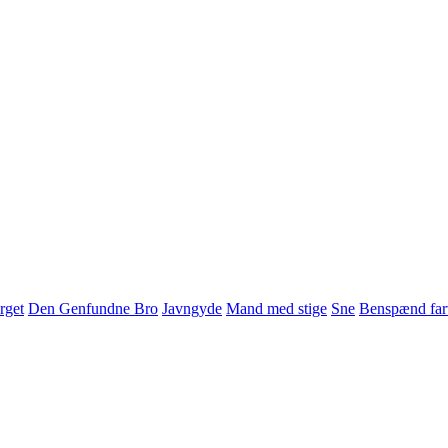
rget
Den Genfundne Bro
Javngyde
Mand med stige
Sne
Benspænd far