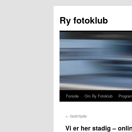
Hop
til
Ry fotoklub
indhold
Forside
Om Ry Fotoklub
Program
←
Godt Nytår
Vi er her stadig – onli