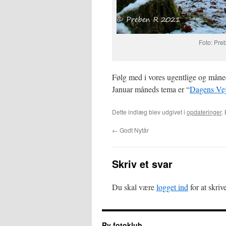
Foto: Pr
Følg med i vores ugentlige og måned
Januar måneds tema er “
Dagens Vej
Dette indlæg blev udgivet i
opdateringer
.
←
Godt Nytår
Skriv et svar
Du skal være
logget ind
for at skri
Ry fotoklub