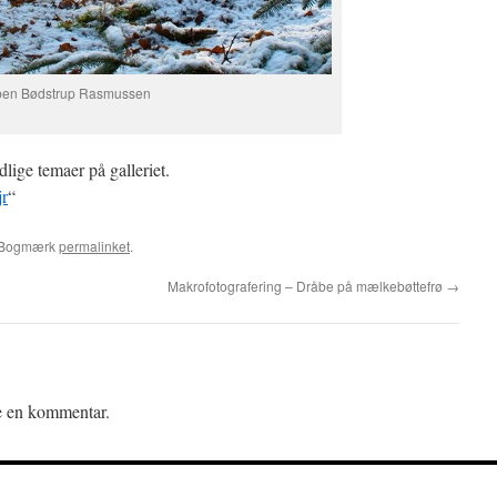
eben Bødstrup Rasmussen
lige temaer på galleriet.
r
“
 Bogmærk
permalinket
.
Makrofotografering – Dråbe på mælkebøttefrø
→
ve en kommentar.