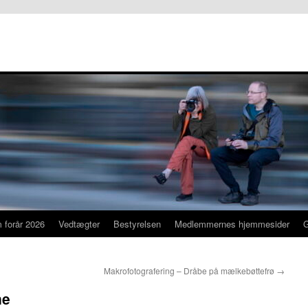
 forår 2026
Vedtægter
Bestyrelsen
Medlemmernes hjemmesider
Makrofotografering – Dråbe på mælkebøttefrø
→
ne