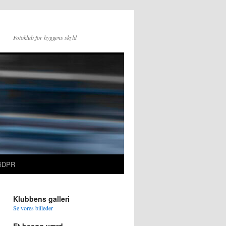
Fotoklub for hyggens skyld
GDPR
Klubbens galleri
Se vores billeder