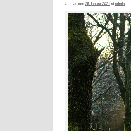
Udgivet den
25. januar 2021
af
admin