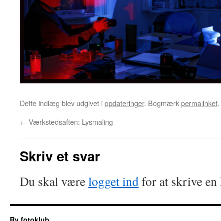
Dette indlæg blev udgivet i
opdateringer
. Bogmærk
permalinket
.
←
Værkstedsaften: Lysmaling
Skriv et svar
Du skal være
logget ind
for at skrive e
Ry fotoklub