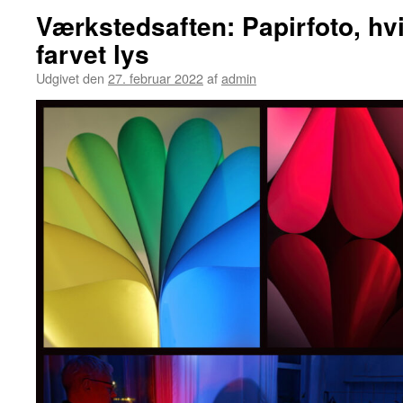
Værkstedsaften: Papirfoto, hvi
farvet lys
Udgivet den
27. februar 2022
af
admin