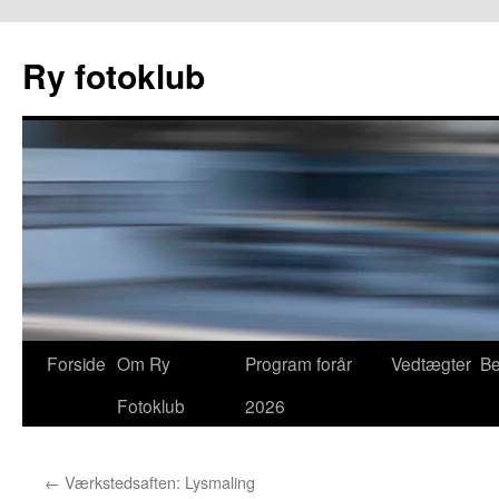
Hop
til
Ry fotoklub
indhold
Forside
Om Ry
Program forår
Vedtægter
Be
Fotoklub
2026
←
Værkstedsaften: Lysmaling