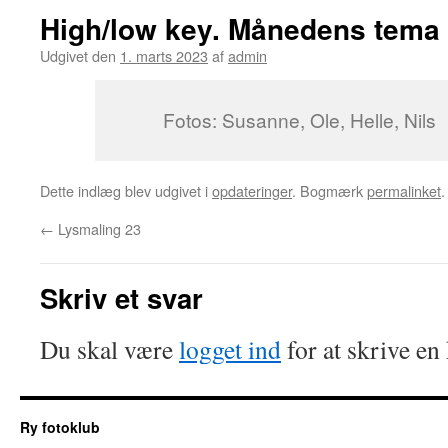
High/low key. Månedens tema 
Udgivet den
1. marts 2023
af
admin
Fotos: Susanne, Ole, Helle, Nil
Dette indlæg blev udgivet i
opdateringer
. Bogmærk
permalinket
.
←
Lysmaling 23
Skriv et svar
Du skal være
logget ind
for at skrive e
Ry fotoklub