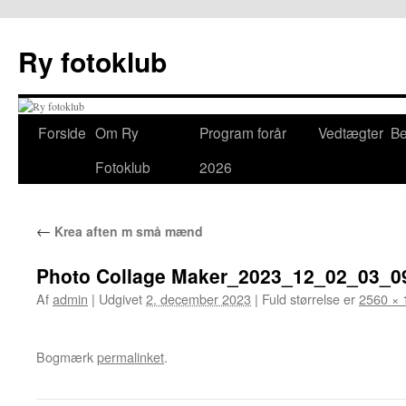
Hop
til
Ry fotoklub
indhold
Forside
Om Ry
Program forår
Vedtægter
Be
Fotoklub
2026
←
Krea aften m små mænd
Photo Collage Maker_2023_12_02_03_0
Af
admin
|
Udgivet
2. december 2023
|
Fuld størrelse er
2560 × 
Bogmærk
permalinket
.