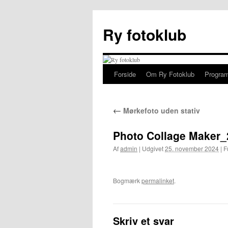
Hop
til
Ry fotoklub
indhold
Forside
Om Ry Fotoklub
Program
←
Mørkefoto uden stativ
Photo Collage Maker
Af
admin
|
Udgivet
25. november 2024
|
Fu
Bogmærk
permalinket
.
Skriv et svar