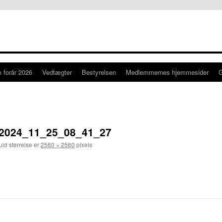
 forår 2026
Vedtægter
Bestyrelsen
Medlemmernes hjemmesider
_2024_11_25_08_41_27
ld størrelse er
2560 × 2560
pixels