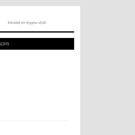
Fotoklub for hyggens skyld
GDPR