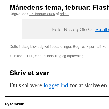
Månedens tema, februar: Flas
Udgivet den
17. februar 2025
af
admin
Foto: Nils og Ole O.
Se al
Dette indlæg blev udgivet i
opdateringer
. Bogmærk
permalinket
.
←
Flash – TTL, manuel indstilling og afprøvning
Skriv et svar
Du skal være
logget ind
for at skrive e
Ry fotoklub