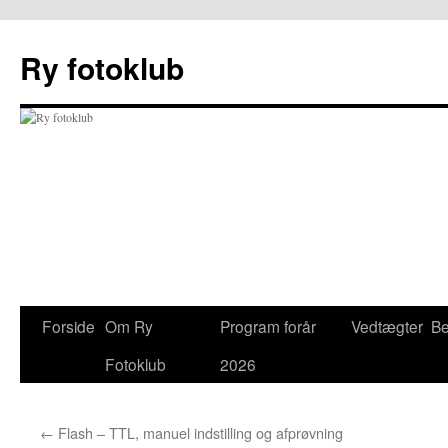
Hop
til
Ry fotoklub
indhold
Forside
Om Ry
Program forår
Vedtægter
Be
Fotoklub
2026
←
Flash – TTL, manuel indstilling og afprøvning