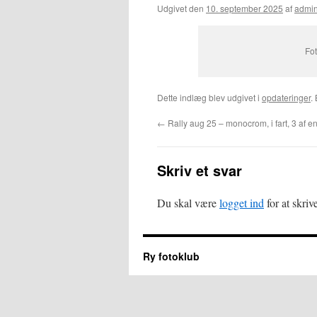
Udgivet den
10. september 2025
af
admi
Fo
Dette indlæg blev udgivet i
opdateringer
.
←
Rally aug 25 – monocrom, i fart, 3 af e
Skriv et svar
Du skal være
logget ind
for at skri
Ry fotoklub