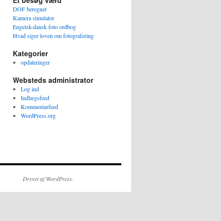
Et besøg værd
DOF beregner
Kamera simulator
Engelsk-dansk foto ordbog
Hvad siger loven om fotografering
Kategorier
opdateringer
Websteds administrator
Log ind
Indlægsfeed
Kommentarfeed
WordPress.org
Drevet af WordPress.