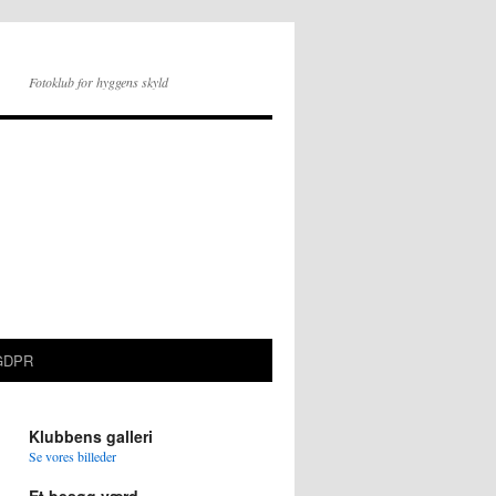
Fotoklub for hyggens skyld
GDPR
Klubbens galleri
Se vores billeder