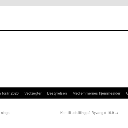
 forår 2026
Vedtægter
Bestyrelsen
Medlemmernes hjemmesider
n slags
Kom til udstilling på Ryvang d 19.9
→