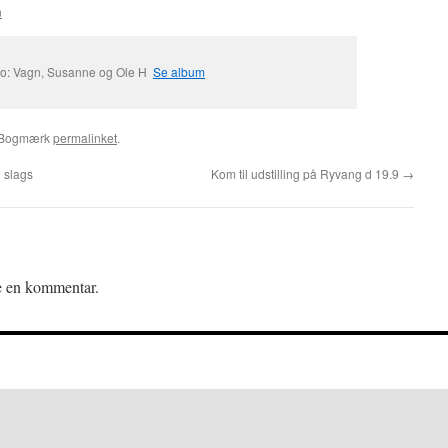
n
to: Vagn, Susanne og Ole H
Se album
 Bogmærk
permalinket
.
n slags
Kom til udstilling på Ryvang d 19.9
→
ve en kommentar.