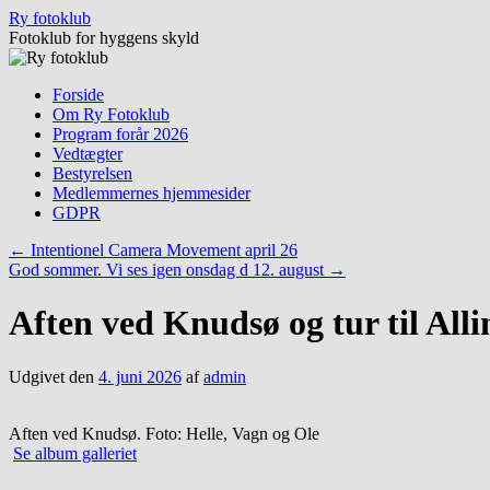
Hop
Ry fotoklub
til
Fotoklub for hyggens skyld
indhold
Forside
Om Ry Fotoklub
Program forår 2026
Vedtægter
Bestyrelsen
Medlemmernes hjemmesider
GDPR
←
Intentionel Camera Movement april 26
God sommer. Vi ses igen onsdag d 12. august
→
Aften ved Knudsø og tur til All
Udgivet den
4. juni 2026
af
admin
Aften ved Knudsø. Foto: Helle, Vagn og Ole
Se album galleriet